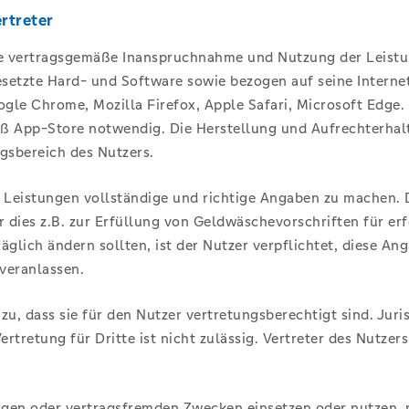
ertreter
r die vertragsgemäße Inanspruchnahme und Nutzung der Leis
etzte Hard- und Software sowie bezogen auf seine Interneta
gle Chrome, Mozilla Firefox, Apple Safari, Microsoft Edge.
mäß App-Store notwendig. Die Herstellung und Aufrechterh
gsbereich des Nutzers.
n Leistungen vollständige und richtige Angaben zu machen. 
r dies z.B. zur Erfüllung von Geldwäschevorschriften für erf
äglich ändern sollten, ist der Nutzer verpflichtet, diese An
veranlassen.
g zu, dass sie für den Nutzer vertretungsberechtigt sind. Ju
tretung für Dritte ist nicht zulässig. Vertreter des Nutzer
rigen oder vertragsfremden Zwecken einsetzen oder nutzen, 