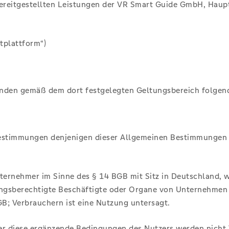
e bereitgestellten Leistungen der VR Smart Guide GmbH, Ha
tplattform“)
finden gemäß dem dort festgelegten Geltungsbereich folg
Bestimmungen denjenigen dieser Allgemeinen Bestimmungen 
nternehmer im Sinne des § 14 BGB mit Sitz in Deutschland, 
ungsberechtigte Beschäftigte oder Organe von Unternehmen (i
GB; Verbrauchern ist eine Nutzung untersagt.
 diese ergänzende Bedingungen des Nutzers werden nicht V