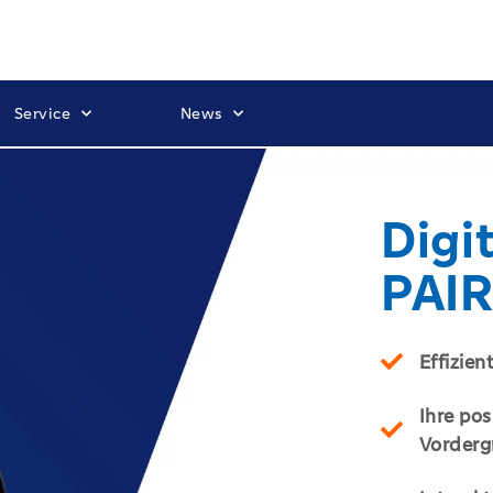
Service
News
Digi
PAIR
Effizien
Ihre po
Vorderg