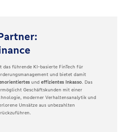
Partner:
inance
st das führende KI-basierte FinTech für
orderungsmanagement und bietet damit
norientiertes
und
effizientes
Inkasso
. Das
rmöglicht Geschäftskunden mit einer
chnologie, moderner Verhaltensanalytik und
erlorene Umsätze aus unbezahlten
rückzuführen.