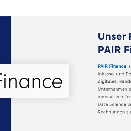
Unser 
PAIR F
PAIR Finance
i
Inkasso-und F
digitales
,
kunde
Unternehmen e
innovativen Te
Data Science v
Rechnungen zu