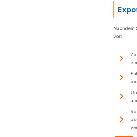
Expor
Nachdem Si
vor:
Zu
em
Fa
in
Un
am
So
ob
ve