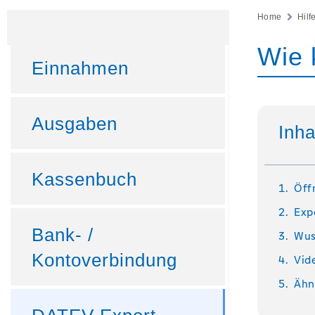
Home
Hilf
Wie 
Einnahmen
Ausgaben
Inha
Kassenbuch
Öff
Exp
Bank- /
Wus
Kontoverbindung
Vid
Ähn