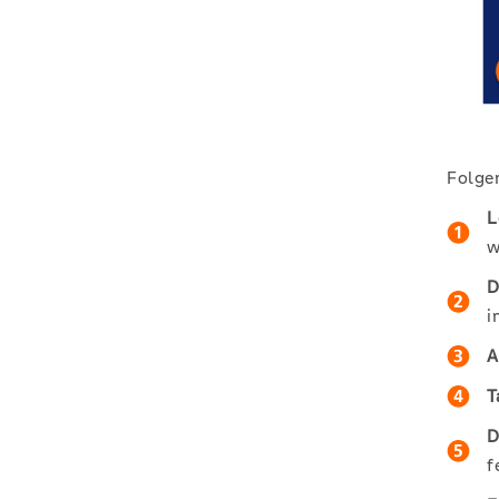
Folgen
L
w
D
i
A
T
D
f