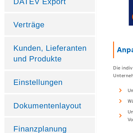
DATEV Export
Verträge
Kunden, Lieferanten
Anp
und Produkte
Die indi
Unterneh
Einstellungen
Um
Wä
Dokumentenlayout
Un
Vo
Finanzplanung