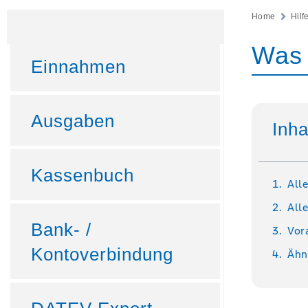
Home
Hilf
Was 
Einnahmen
Ausgaben
Inha
Kassenbuch
All
All
Bank- /
Vor
Kontoverbindung
Ähn