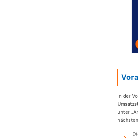
Vora
In der V
Umsatzst
unter „A
nächsten
Di